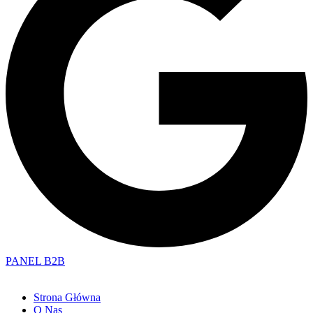
PANEL B2B
Strona Główna
O Nas