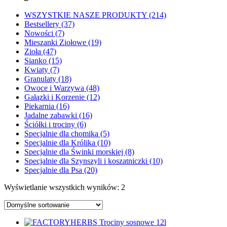
WSZYSTKIE NASZE PRODUKTY (214)
Bestsellery (37)
Nowości (7)
Mieszanki Ziołowe (19)
Zioła (47)
Sianko (15)
Kwiaty (7)
Granulaty (18)
Owoce i Warzywa (48)
Gałązki i Korzenie (12)
Piekarnia (16)
Jadalne zabawki (16)
Ściółki i trociny (6)
Specjalnie dla chomika (5)
Specjalnie dla Królika (10)
Specjalnie dla Świnki morskiej (8)
Specjalnie dla Szynszyli i koszatniczki (10)
Specjalnie dla Psa (20)
Wyświetlanie wszystkich wyników: 2