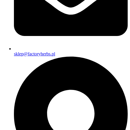
sklep@factoryherbs.pl