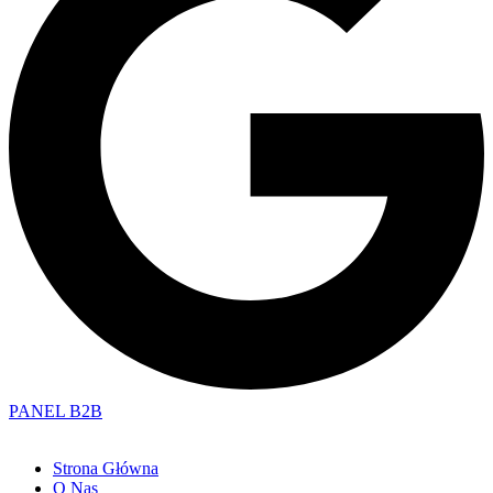
PANEL B2B
Strona Główna
O Nas