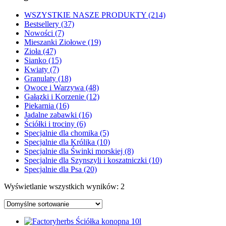
WSZYSTKIE NASZE PRODUKTY (214)
Bestsellery (37)
Nowości (7)
Mieszanki Ziołowe (19)
Zioła (47)
Sianko (15)
Kwiaty (7)
Granulaty (18)
Owoce i Warzywa (48)
Gałązki i Korzenie (12)
Piekarnia (16)
Jadalne zabawki (16)
Ściółki i trociny (6)
Specjalnie dla chomika (5)
Specjalnie dla Królika (10)
Specjalnie dla Świnki morskiej (8)
Specjalnie dla Szynszyli i koszatniczki (10)
Specjalnie dla Psa (20)
Wyświetlanie wszystkich wyników: 2