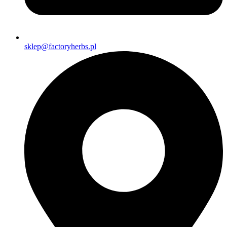
sklep@factoryherbs.pl