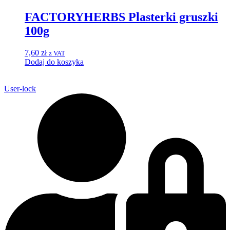
FACTORYHERBS Plasterki gruszki
100g
7,60
zł
z VAT
Dodaj do koszyka
User-lock