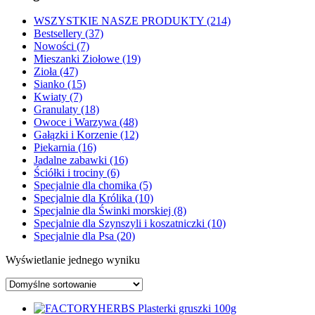
WSZYSTKIE NASZE PRODUKTY (214)
Bestsellery (37)
Nowości (7)
Mieszanki Ziołowe (19)
Zioła (47)
Sianko (15)
Kwiaty (7)
Granulaty (18)
Owoce i Warzywa (48)
Gałązki i Korzenie (12)
Piekarnia (16)
Jadalne zabawki (16)
Ściółki i trociny (6)
Specjalnie dla chomika (5)
Specjalnie dla Królika (10)
Specjalnie dla Świnki morskiej (8)
Specjalnie dla Szynszyli i koszatniczki (10)
Specjalnie dla Psa (20)
Wyświetlanie jednego wyniku