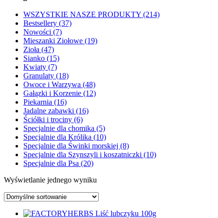
WSZYSTKIE NASZE PRODUKTY (214)
Bestsellery (37)
Nowości (7)
Mieszanki Ziołowe (19)
Zioła (47)
Sianko (15)
Kwiaty (7)
Granulaty (18)
Owoce i Warzywa (48)
Gałązki i Korzenie (12)
Piekarnia (16)
Jadalne zabawki (16)
Ściółki i trociny (6)
Specjalnie dla chomika (5)
Specjalnie dla Królika (10)
Specjalnie dla Świnki morskiej (8)
Specjalnie dla Szynszyli i koszatniczki (10)
Specjalnie dla Psa (20)
Wyświetlanie jednego wyniku