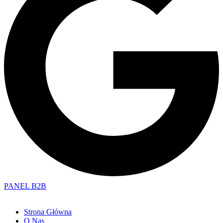
PANEL B2B
Strona Główna
O Nas