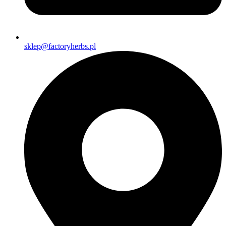
sklep@factoryherbs.pl