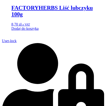
FACTORYHERBS Liść lubczyku
100g
8,70
zł
z VAT
Dodaj do koszyka
User-lock