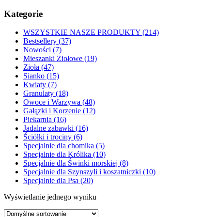
Kategorie
WSZYSTKIE NASZE PRODUKTY (214)
Bestsellery (37)
Nowości (7)
Mieszanki Ziołowe (19)
Zioła (47)
Sianko (15)
Kwiaty (7)
Granulaty (18)
Owoce i Warzywa (48)
Gałązki i Korzenie (12)
Piekarnia (16)
Jadalne zabawki (16)
Ściółki i trociny (6)
Specjalnie dla chomika (5)
Specjalnie dla Królika (10)
Specjalnie dla Świnki morskiej (8)
Specjalnie dla Szynszyli i koszatniczki (10)
Specjalnie dla Psa (20)
Wyświetlanie jednego wyniku