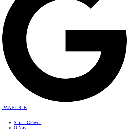
PANEL B2B
Strona Główna
O Nas