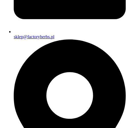
sklep@factoryherbs.pl