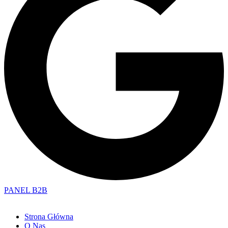
PANEL B2B
Strona Główna
O Nas