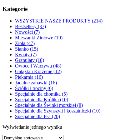
Kategorie
WSZYSTKIE NASZE PRODUKTY (214)
Bestsellery (37)
Nowości (7)
Mieszanki Ziołowe (19)
Zioła (47)
Sianko (15)
Kwiaty (7)
Granulaty (18)
Owoce i Warzywa (48)
Gałązki i Korzenie (12)
Piekarnia (16)
Jadalne zabawki (16)
Ściółki i trociny (6)
Specjalnie dla chomika (5)
Specjalnie dla Królika (10)
Specjalnie dla Świnki morskiej (8)
Specjalnie dla Szynszyli i koszatniczki (10)
Specjalnie dla Psa (20)
Wyświetlanie jednego wyniku