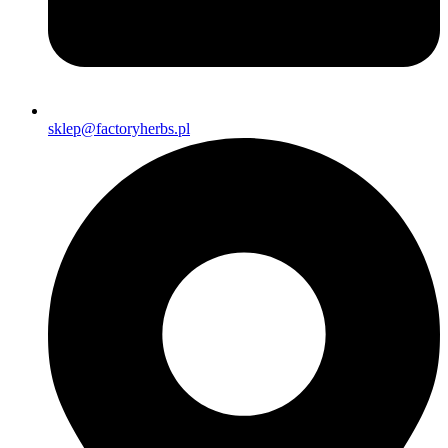
sklep@factoryherbs.pl