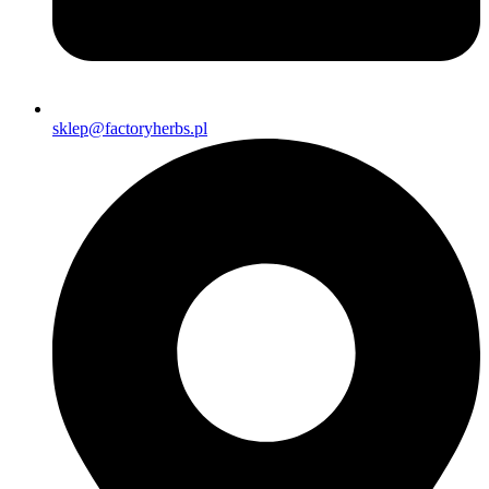
sklep@factoryherbs.pl