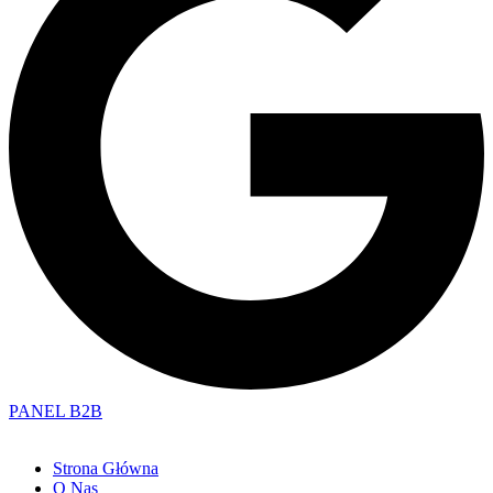
PANEL B2B
Strona Główna
O Nas