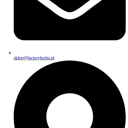
sklep@factoryherbs.pl