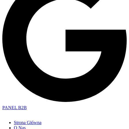
PANEL B2B
Strona Główna
O Nas