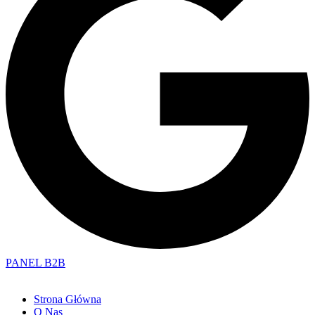
PANEL B2B
Strona Główna
O Nas