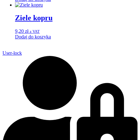
Ziele kopru
9,20
zł
z VAT
Dodaj do koszyka
User-lock