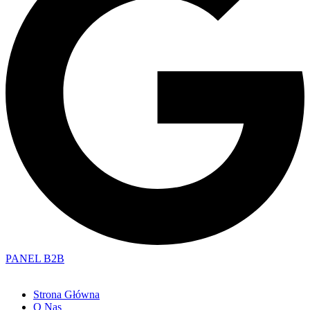
PANEL B2B
Strona Główna
O Nas