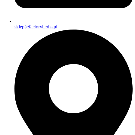
sklep@factoryherbs.pl