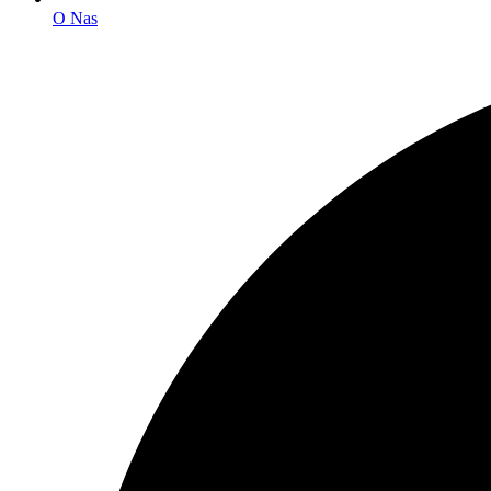
O Nas