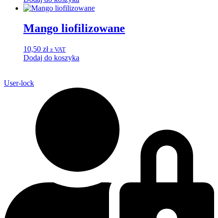
Mango liofilizowane
10,50
zł
z VAT
Dodaj do koszyka
User-lock