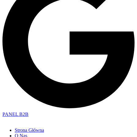
PANEL B2B
Strona Główna
O Nas