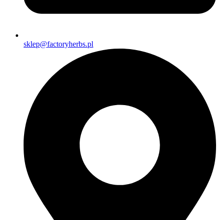
sklep@factoryherbs.pl