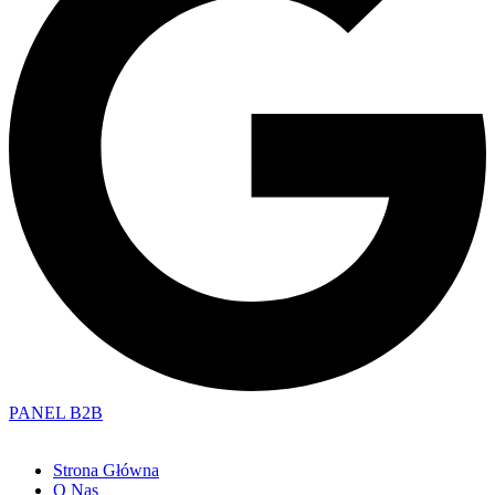
PANEL B2B
Strona Główna
O Nas