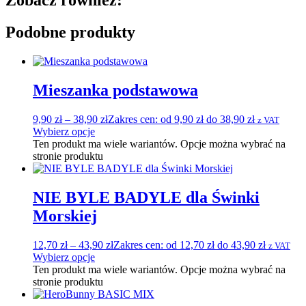
Zobacz również:
Podobne produkty
Mieszanka podstawowa
9,90
zł
–
38,90
zł
Zakres cen: od 9,90 zł do 38,90 zł
z VAT
Wybierz opcje
Ten produkt ma wiele wariantów. Opcje można wybrać na
stronie produktu
NIE BYLE BADYLE dla Świnki
Morskiej
12,70
zł
–
43,90
zł
Zakres cen: od 12,70 zł do 43,90 zł
z VAT
Wybierz opcje
Ten produkt ma wiele wariantów. Opcje można wybrać na
stronie produktu