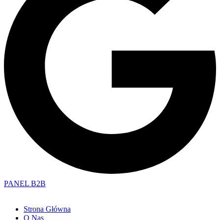
PANEL B2B
Strona Główna
O Nas