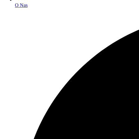
O Nas