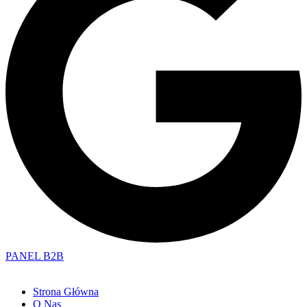
PANEL B2B
Strona Główna
O Nas