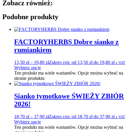
Zobacz również:
Podobne produkty
FACTORYHERBS Dobre sianko z
rumiankiem
13,50
zł
–
19,80
zł
Zakres cen: od 13,50 zł do 19,80 zł
z VAT
Wybierz opcje
Ten produkt ma wiele wariantów. Opcje można wybrać na
stronie produktu
Sianko tymotkowe ŚWIEŻY ZBIÓR
2026!
18,70
zł
–
37,90
zł
Zakres cen: od 18,70 zł do 37,90 zł
z VAT
Wybierz opcje
Ten produkt ma wiele wariantów. Opcje można wybrać na