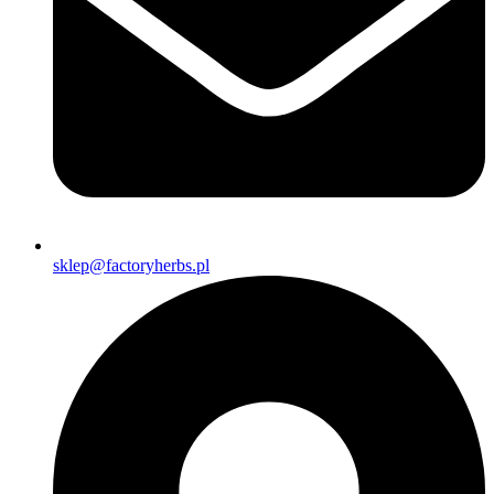
sklep@factoryherbs.pl