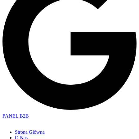
PANEL B2B
Strona Główna
O Nas