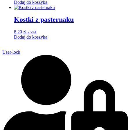
Dodaj do koszyka
Kostki z pasternaku
8,20
zł
z VAT
Dodaj do koszyka
User-lock