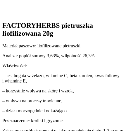
FACTORYHERBS pietruszka
liofilizowana 20g
Materiał paszowy: liofilizowane pietruszki.
Analiza: popiół surowy 3,63%, wilgotność 26,3%
Właściwości:
– Jest bogata w żelazo, witaminę C, beta karoten, kwas foliowy
i witaminę E,
– korzystnie wpływa na skórę i wzrok,
– wpływa na procesy trawienne,
– działa moczopędnie i odkażająco
Przeznaczenie: króliki i gryzonie.
Zalecany sposób stosowania: jako uzupełnienie diety, 1-2 razy w