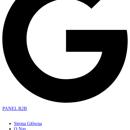
PANEL B2B
Strona Główna
O Nas