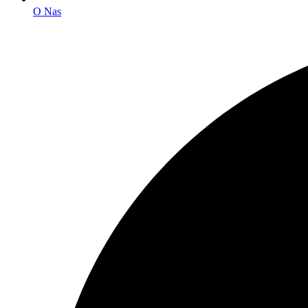
O Nas