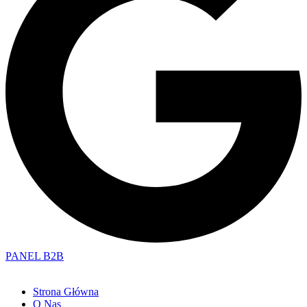
PANEL B2B
Strona Główna
O Nas