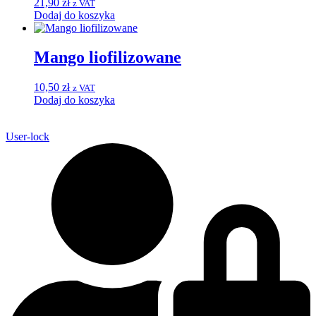
21,90
zł
z VAT
Dodaj do koszyka
Mango liofilizowane
10,50
zł
z VAT
Dodaj do koszyka
User-lock