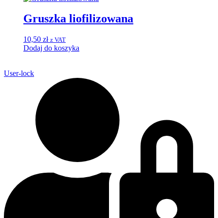
Gruszka liofilizowana
10,50
zł
z VAT
Dodaj do koszyka
User-lock