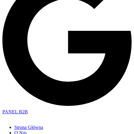
PANEL B2B
Strona Główna
O Nas