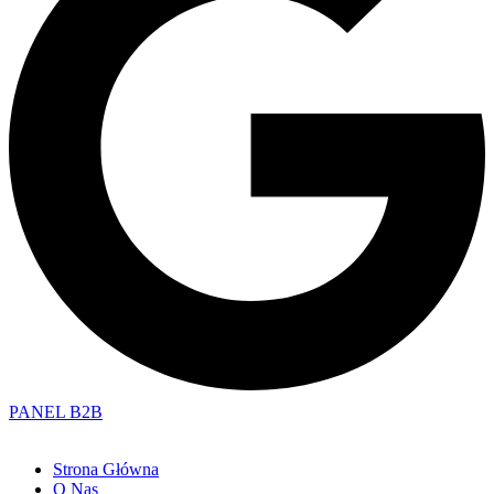
PANEL B2B
Strona Główna
O Nas