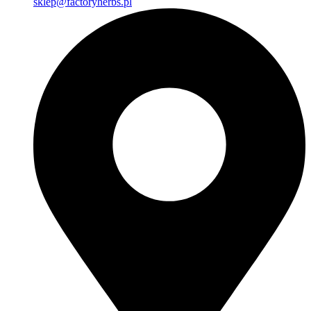
sklep@factoryherbs.pl