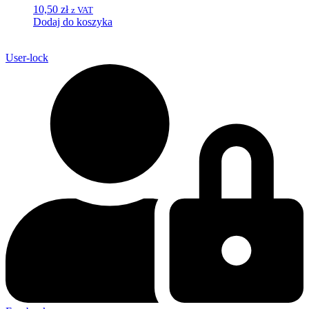
10,50
zł
z VAT
Dodaj do koszyka
User-lock