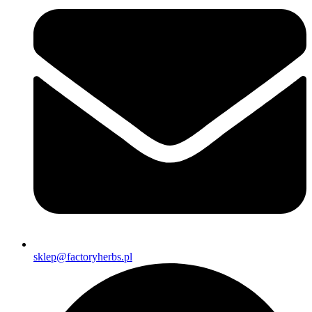
sklep@factoryherbs.pl