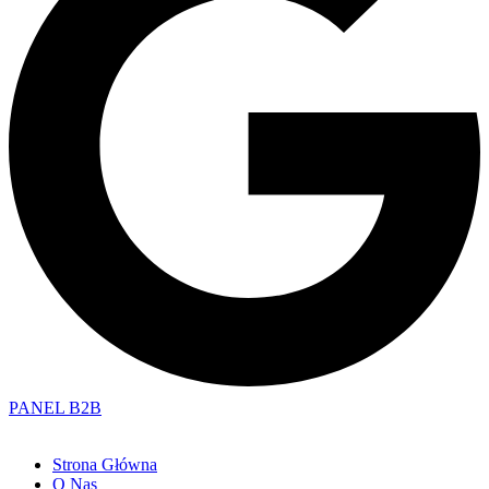
PANEL B2B
Strona Główna
O Nas