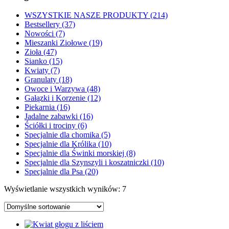
WSZYSTKIE NASZE PRODUKTY (214)
Bestsellery (37)
Nowości (7)
Mieszanki Ziołowe (19)
Zioła (47)
Sianko (15)
Kwiaty (7)
Granulaty (18)
Owoce i Warzywa (48)
Gałązki i Korzenie (12)
Piekarnia (16)
Jadalne zabawki (16)
Ściółki i trociny (6)
Specjalnie dla chomika (5)
Specjalnie dla Królika (10)
Specjalnie dla Świnki morskiej (8)
Specjalnie dla Szynszyli i koszatniczki (10)
Specjalnie dla Psa (20)
Wyświetlanie wszystkich wyników: 7