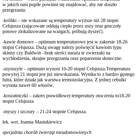
w jakich nasi pupile powinni się znajdować, aby nie doszło
przegrzania:
-króliki – nie wskazane są temperatury wyższe niż 28 stopni
Celsjusza (zającowate oddają ciepło przez uszy oraz gruczoły
potowe zlokalizowane na wargach, próbują dyszeć).
-kawie domowe – optimum temperaturowe jest w zakresie 18-26
stopni Celsjusza. Dużą uwagę należy poświęcić kawiom typu
skinny czy Baldwin –brak sierści naraża te zwierzaki na
wychłodzenia, skrajne przegrzania oraz poparzenia słoneczne.
-szynszyle – optimum wynosi 10-20 stopni Celsjusza.Temperatura
powyżej 21 stopni jest już niewskazana. Wynika to z bardzo gęstego
futra, które działa jak warstwa termoizolacyjna. Z jednej cebulki
wyrasta nawet 60 włosów.
-koszatniczki – zakres prawidłowej temperatury otoczenia to18-20
stopni Celsjusza
-myszy i szczury – 21-24 stopnie Celsjusza.
lek. wet. Joanna Masiukiewicz
specjalista chorób zwierząt nieudomowionych