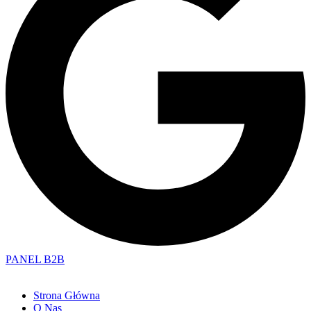
PANEL B2B
Strona Główna
O Nas