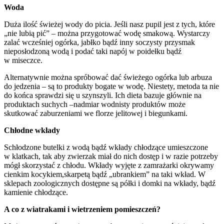
Woda
Duża ilość świeżej wody do picia. Jeśli nasz pupil jest z tych, które
„nie lubią pić” – można przygotować wodę smakową. Wystarczy
zalać wcześniej ogórka, jabłko bądź inny soczysty przysmak
nieposłodzoną wodą i podać taki napój w poidełku bądź
w miseczce.
Alternatywnie można spróbować dać świeżego ogórka lub arbuza
do jedzenia – są to produkty bogate w wodę. Niestety, metoda ta nie
do końca sprawdzi się u szynszyli. Ich dieta bazuje głównie na
produktach suchych –nadmiar wodnisty produktów może
skutkować zaburzeniami we florze jelitowej i biegunkami.
Chłodne wkłady
Schłodzone butelki z wodą bądź wkłady chłodzące umieszczone
w klatkach, tak aby zwierzak miał do nich dostęp i w razie potrzeby
mógł skorzystać z chłodu. Wkłady wyjęte z zamrażarki okrywamy
cienkim kocykiem,skarpetą bądź „ubrankiem” na taki wkład. W
sklepach zoologicznych dostępne są półki i domki na wkłady, bądź
kamienie chłodzące.
A co z wiatrakami i wietrzeniem pomieszczeń?