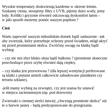
Wysokie temperatury doskwierają każdemu w okresie letnim.
Szukamy cienia, stosujemy filtry z UVB, pijemy dużo wody, jemy
lody. Króliki i gryzonie również odczuwają dyskomfort latem –
w jaki sposób możemy pomóc naszym pupilom ?
Cień
Warto zapewnić naszym milusińskim domek bądź zadaszenie –tak
aby zwierzak, który potrzebuje ochrony przed światłem, mógł ukryć
się przed promieniami słońca. Zwróćmy uwagę na klatkę bądź
wybieg:
– czy nie stoi zbyt blisko okna bądź balkonu ? (promienie słoneczne
przechodzące przez szybę również dają ciepło),
– czy klatka jest przewiewna ? (dla lepszej wentylacji preferowane
są klatki z prętami aniżeli całkowicie zabudowane plastikiem czy
terraria szklane),
-jeśli mamy wybieg na zewnątrz, czy jest szansa by ustawić
w miejscu zaciemnionym (np. pod drzewem)
Zwierzaki o ciemnej sierści łatwiej „chwytają promienie słońca” niż
te o barwie jasnej – będą predysponowane do przegrzania.