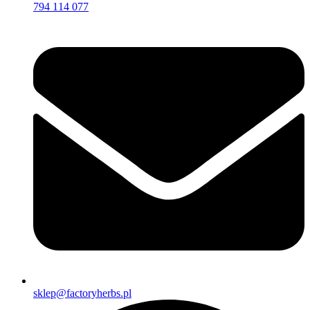
794 114 077
sklep@factoryherbs.pl