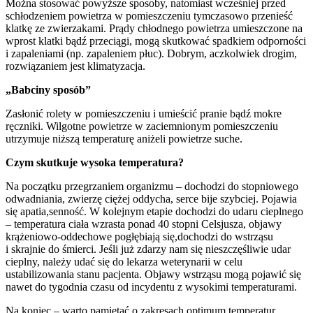
Można stosować powyższe sposoby, natomiast wcześniej przed
schłodzeniem powietrza w pomieszczeniu tymczasowo przenieść
klatkę ze zwierzakami. Prądy chłodnego powietrza umieszczone na
wprost klatki bądź przeciągi, mogą skutkować spadkiem odporności
i zapaleniami (np. zapaleniem płuc). Dobrym, aczkolwiek drogim,
rozwiązaniem jest klimatyzacja.
„Babciny sposób”
Zasłonić rolety w pomieszczeniu i umieścić pranie bądź mokre
ręczniki. Wilgotne powietrze w zaciemnionym pomieszczeniu
utrzymuje niższą temperaturę aniżeli powietrze suche.
Czym skutkuje wysoka temperatura?
Na początku przegrzaniem organizmu – dochodzi do stopniowego
odwadniania, zwierzę ciężej oddycha, serce bije szybciej. Pojawia
się apatia,senność. W kolejnym etapie dochodzi do udaru cieplnego
– temperatura ciała wzrasta ponad 40 stopni Celsjusza, objawy
krążeniowo-oddechowe pogłębiają się,dochodzi do wstrząsu
i skrajnie do śmierci. Jeśli już zdarzy nam się nieszczęśliwie udar
cieplny, należy udać się do lekarza weterynarii w celu
ustabilizowania stanu pacjenta. Objawy wstrząsu mogą pojawić się
nawet do tygodnia czasu od incydentu z wysokimi temperaturami.
Na koniec – warto pamiętać o zakresach optimum temperatur